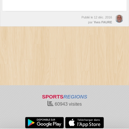
Publié le
12 déc. 2016
par
Yves FAURE
SPORTS
REGIONS
60943
visites