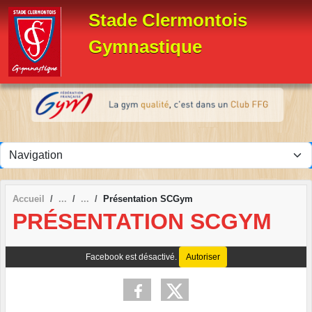
Panneau de gestion des cookies
Stade Clermontois
Gymnastique
Accueil
Présentation SCGym
PRÉSENTATION SCGYM
Facebook est désactivé.
Autoriser