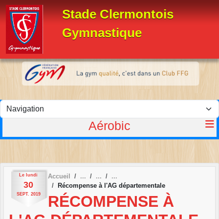
Panneau de gestion des cookies
Stade Clermontois
Gymnastique
Aérobic
Le
lundi
Accueil
30
Récompense à l'AG départementale
SEPT.
2019
RÉCOMPENSE À