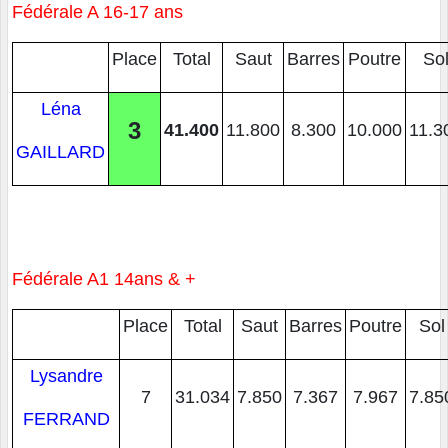
Fédérale A 16-17 ans
Place
Total
Saut
Barres
Poutre
So
Léna
3
41.400
11.800
8.300
10.000
11.3
GAILLARD
Fédérale A1 14ans & +
Place
Total
Saut
Barres
Poutre
Sol
Lysandre
7
31.034
7.850
7.367
7.967
7.85
FERRAND