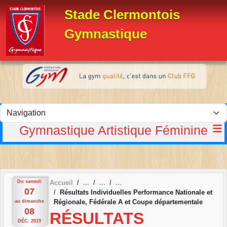
Panneau de gestion des cookies
Stade Clermontois
Gymnastique
Gymnastique Artistique Féminine
Du
samedi
Accueil
07
Résultats Individuelles Performance Nationale et
Régionale, Fédérale A et Coupe départementale
au
dimanche
08
RÉSULTATS
DÉC.
2019