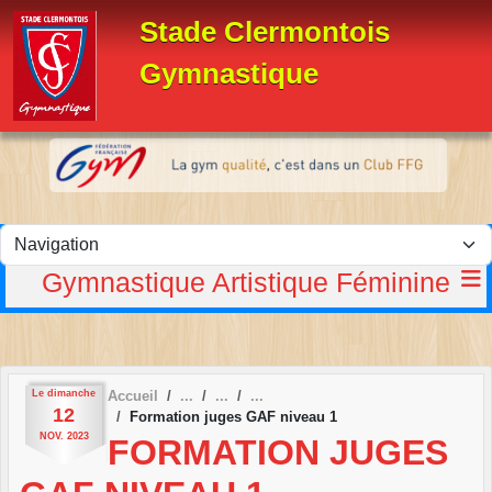
Panneau de gestion des cookies
Stade Clermontois
Gymnastique
Gymnastique Artistique Féminine
Le
dimanche
Accueil
12
Formation juges GAF niveau 1
NOV.
2023
FORMATION JUGES