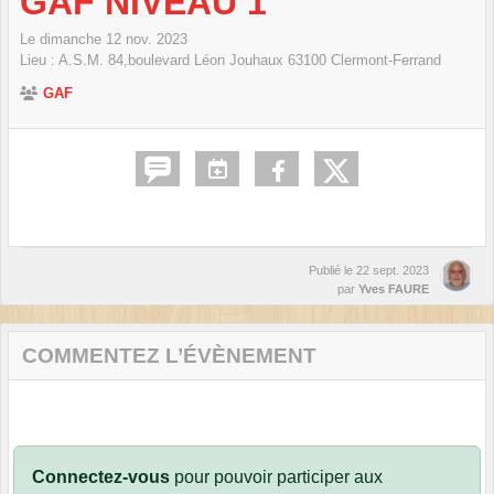
GAF NIVEAU 1
Le
dimanche
12
nov.
2023
Lieu :
A.S.M. 84,boulevard Léon Jouhaux
63100
Clermont-Ferrand
GAF
Publié le
22 sept. 2023
par
Yves FAURE
COMMENTEZ L’ÉVÈNEMENT
Connectez-vous
pour pouvoir participer aux