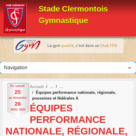
Panneau de gestion des cookies
Stade Clermontois
Gymnastique
Du
samedi
Accueil
25
Équipes performance nationale, régionale,
poussines et fédérales A
au
dimanche
26
ÉQUIPES
JANV.
2025
PERFORMANCE
NATIONALE, RÉGIONALE,