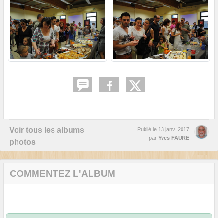
Voir tous les albums
Publié le
13 janv. 2017
par
Yves FAURE
photos
COMMENTEZ L'ALBUM