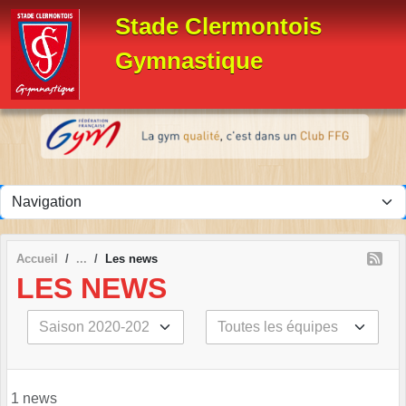
Panneau de gestion des cookies
Stade Clermontois
Gymnastique
Accueil
Les news
LES NEWS
1 news