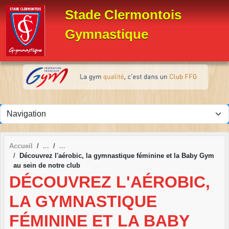
Panneau de gestion des cookies
Stade Clermontois
Gymnastique
Accueil
Découvrez l'aérobic, la gymnastique féminine et la Baby Gym
au sein de notre club
DÉCOUVREZ L'AÉROBIC,
LA GYMNASTIQUE
FÉMININE ET LA BABY