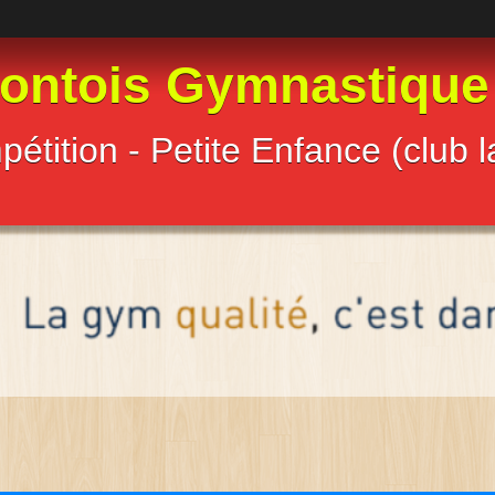
ontois Gymnastique
étition - Petite Enfance (club 