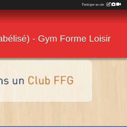
Participer au site :
labélisé) - Gym Forme Loisir