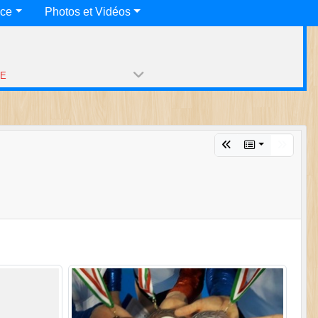
nce
Photos et Vidéos
PE