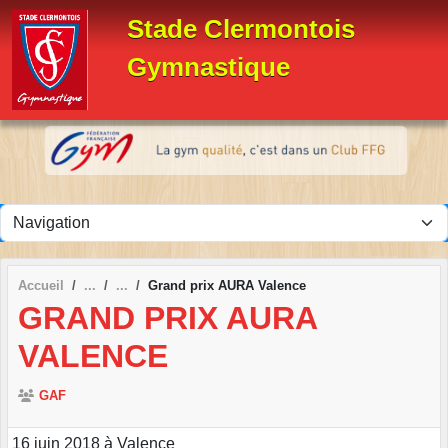
Panneau de gestion des cookies
Stade Clermontois
Gymnastique
Accueil
Grand prix AURA Valence
GRAND PRIX AURA
VALENCE
GAF
16 juin 2018 à Valence