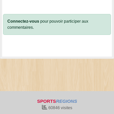
Connectez-vous
pour pouvoir participer aux
commentaires.
SPORTS
REGIONS
60846
visites