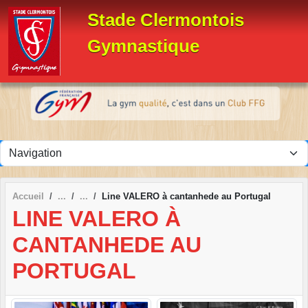
Panneau de gestion des cookies
Stade Clermontois
Gymnastique
Accueil
Line VALERO à cantanhede au Portugal
LINE VALERO À
CANTANHEDE AU
PORTUGAL